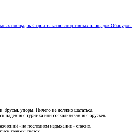
льных площадок
Строительство спортивных площадок
Оборудов
к, брусья, упоры. Ничего не должно шататься.
к падения с турника или соскальзывания с брусьев.
ажнений «на последнем издыхании» опасно.
иск травмы связок.