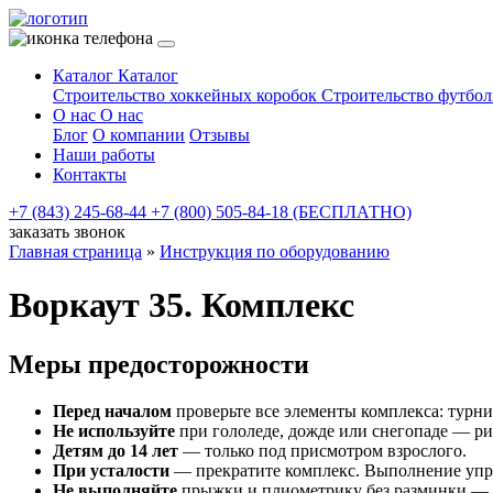
Каталог
Каталог
Строительство хоккейных коробок
Строительство футбо
О нас
О нас
Блог
О компании
Отзывы
Наши работы
Контакты
+7 (843) 245-68-44
+7 (800) 505-84-18 (БЕСПЛАТНО)
заказать звонок
Главная страница
»
Инструкция по оборудованию
Воркаут 35. Комплекс
Меры предосторожности
Перед началом
проверьте все элементы комплекса: турни
Не используйте
при гололеде, дожде или снегопаде — рис
Детям до 14 лет
— только под присмотром взрослого.
При усталости
— прекратите комплекс. Выполнение упр
Не выполняйте
прыжки и плиометрику без разминки — р