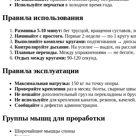
Используйте перчатки
в холодное время года.
Правила использования
Разминка 5-10 минут:
бег трусцой, вращения суставов, л
Начинайте с простого.
Первые 2 недели — по 1 кругу ком
Выполняйте комплекс кругами:
подтягивания → дипсы
Контролируйте дыхание.
На усилие — выдох, на рассла
Плавные переходы.
Между упражнениями — не бегите, п
Отдых между кругами:
90-120 секунд.
Правила эксплуатации
Максимальная нагрузка:
150 кг на точку опоры.
Проверяйте крепления
раз в месяц: болты, сварные швы
Не вешайте
дополнительный груз на перекладины и брус
Не используйте
для крепления канатов, резинок, качелей.
Сообщайте
о дефектах администрации.
Группы мышц для проработки
Широчайшие мышцы спины