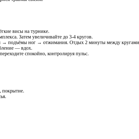
ёгкие висы на турнике.
плекса. Затем увеличивайте до 3-4 кругов.
 → подъёмы ног → отжимания. Отдых 2 минуты между кругами
бление — вдох.
ереходите спокойно, контролируя пульс.
, покрытие.
ья.